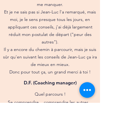
me manquer.
Et je ne sais pas si Jean-Luc l'a remarqué, mais
moi, je le sens presque tous les jours, en
appliquant ces conseils, j'ai déjà largement
réduit mon postulat de départ ("peur des
autres").
Il y a encore du chemin à parcourir, mais je suis
sûr qu'en suivant les conseils de Jean-Luc ça ira
de mieux en mieux.
Donc pour tout ça, un grand merci à toi !
D.F. (Coaching manager)
Quel parcours !
Se comprendre... comprendre les autres...
supprimer les conflits... tout cela grâce à sa
propre introspection, c'est juste incroyable !
J'en ai plus appris sur moi en 12 séances d'une
heure qu'en 35 ans !